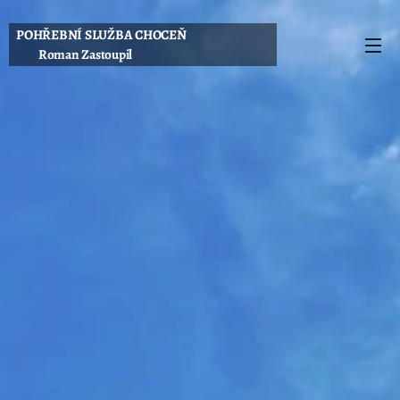
POHŘEBNÍ SLUŽBA CHOCEŇ
Roman Zastoupil