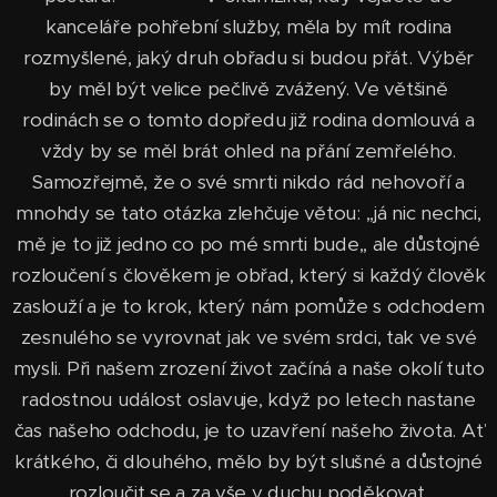
kanceláře pohřební služby, měla by mít rodina
rozmyšlené, jaký druh obřadu si budou přát. Výběr
by měl být velice pečlivě zvážený. Ve většině
rodinách se o tomto dopředu již rodina domlouvá a
vždy by se měl brát ohled na přání zemřelého.
Samozřejmě, že o své smrti nikdo rád nehovoří a
mnohdy se tato otázka zlehčuje větou: ,,já nic nechci,
mě je to již jedno co po mé smrti bude,, ale důstojné
rozloučení s člověkem je obřad, který si každý člověk
zaslouží a je to krok, který nám pomůže s odchodem
zesnulého se vyrovnat jak ve svém srdci, tak ve své
mysli. Při našem zrození život začíná a naše okolí tuto
radostnou událost oslavuje, když po letech nastane
čas našeho odchodu, je to uzavření našeho života. Ať
krátkého, či dlouhého, mělo by být slušné a důstojné
rozloučit se a za vše v duchu poděkovat.