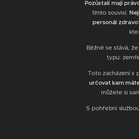
Pozůstalí mají práv
Nej
tímto souvisí.
personál zdravot
kte
Běžně se stává, ž
typu: zemře
Toto zacházení s p
určovat kam máte 
můžete si sami
S pohřební službou 