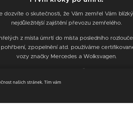
e dozvíte o skutečnosti, že Vám zemřel Vám blízký 
nejdůležitější zajištění převozu zemřelého.
elých z místa úmrtí do místa posledního rozlouče
 pohřbení, zpopelnění atd. používáme certifikovan
vozy značky Mercedes a Wolksvagen.
Převozy se provádí po celé ČR i do zahraničí.
ečnost našich stránek. Tím vám
 úmrtí doma, musí vždy zemřelého ohledat lékař a
eré následně předáte pracovníkům pohřební služby. 
ejte svému ošetřujícímu lékaři, nebo záchrannou slu
e převozy provádějí 24 hodin denně a kontaktujte n
číslech 775 908 853, 777 908 853.