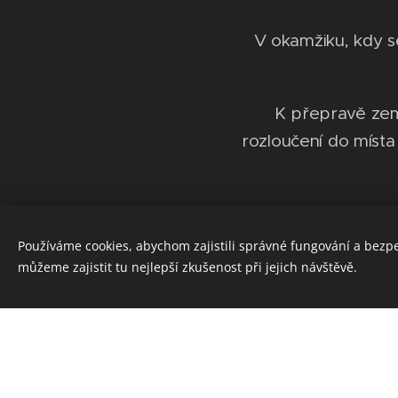
V okamžiku, kdy s
K přepravě zemř
rozloučení do místa
Používáme cookies, abychom zajistili správné fungování a bezp
- Pokud nastane
můžeme zajistit tu nejlepší zkušenost při jejich návštěvě.
Ohledací listy, kt
vol
Při úmrtí doma s