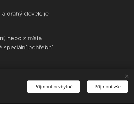
a drahý člověk, je
ní, nebo z místa
é speciální pohřební
Přijmout nezbytné
Přijmout vše
 na místě vyplní
Proto vždy nejdříve
žbu.
ás na telefonních