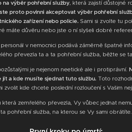
o na výběr pohřební služby
, která zajistí důstojné 
ste proto povinni akceptovat výběr pohřební služby
nického zařízení nebo policie.
Sami si zvolte tu po
ré máte důvěru nebo jste o ní slyšeli dobré refere
e personál v nemocnici podává záměrně špatné in
lého převezla ta a ta pohřební služba, běžte se t
ozůstalými je nejenom neetické ale i protiprávní.
jít a kde musíte sjednat tuto službu.
Toto rozhodn
 zvolit kde chcete poslední rozloučení s Vašim nejbl
která zemřelého převezla, Vy vůbec jednat nemusíte
ta pohřební služba, na kterou se Vy sami obrátíte.
První kroky po úmrtí: