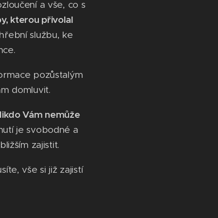
rozloučení a vše, co s
, kterou přivolal
hřební službu, ke
nce.
formace pozůstalým
am domluvit.
Nikdo Vám nemůže
utí je svobodné a
ižším zajistit.
, vše si již zajistí