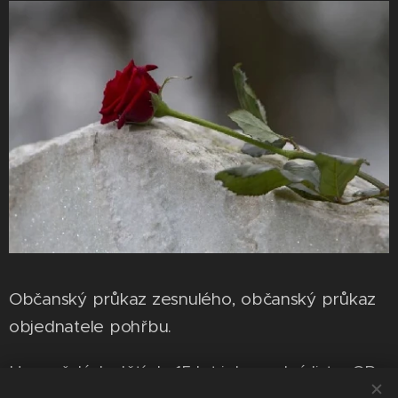
Občanský průkaz zesnulého, občanský průkaz
objednatele pohřbu.
U zemřelých dětí do 15 let jeho rodný list a OP