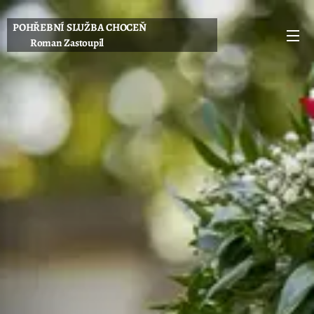
POHŘEBNÍ SLUŽBA CHOCEŇ
Roman Zastoupil