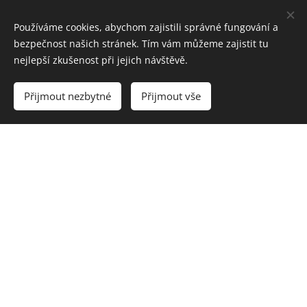
kostele i jiném kostele či kapli po celé ČR.
Používáme cookies, abychom zajistili správné fungování a
bezpečnost našich stránek. Tím vám můžeme zajistit tu
Po obřadu je možné vždy uložení
nejlepší zkušenost při jejich návštěvě.
zemřelého do hrobového místa, čí
Přijmout nezbytné
Přijmout vše
zpopelnění.
ROZLOUČENÍ NA HŘBITOVĚ:
Poslední rozloučení na hřbitově může být
civilní bez řečníka, se smutečním řečníkem
nebo
církevní, s církevním hodnostářem.