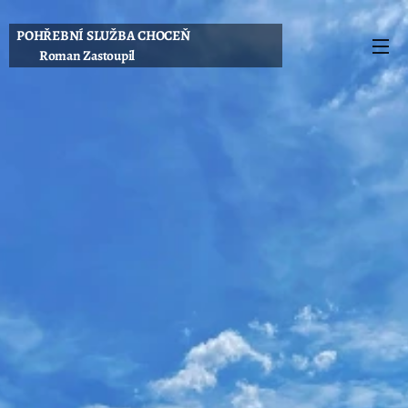
POHŘEBNÍ SLUŽBA CHOCEŇ
Roman Zastoupil